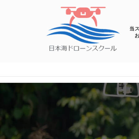
link rel="stylesheet" type="text/css" media="print" href="https:
当
お