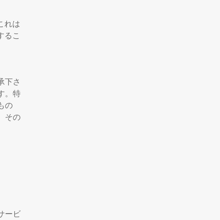
これは
するこ
承下さ
す。特
もの
。その
サービ