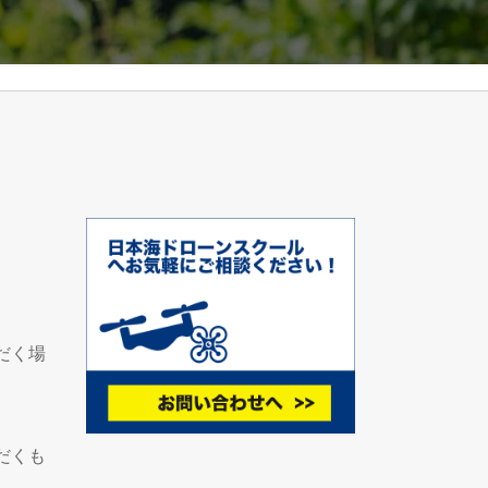
だく場
だくも